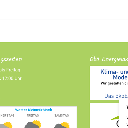
gszeiten
Ökö Energiela
is Freitag
s 12:00 Uhr
r