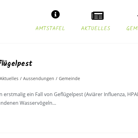
AMTSTAFEL
AKTUELLES
GEM
flügelpest
Aktuelles
/
Aussendungen
/
Gemeinde
stmalig ein Fall von Geflügelpest (Aviärer Influenza, HPAI
efundenen Wasservögeln…