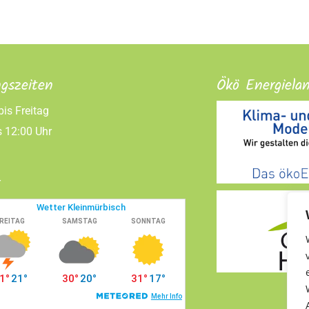
gszeiten
Ökö Energiela
is Freitag
s 12:00 Uhr
r