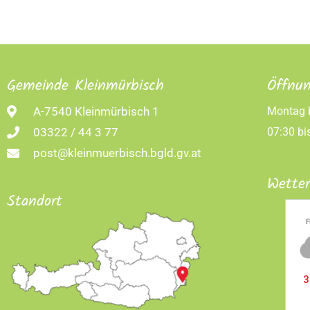
Gemeinde Kleinmürbisch
Öffnun
A-7540 Kleinmürbisch 1
Montag b
03322 / 44 3 77
07:30 bi
post@kleinmuerbisch.bgld.gv.at
Wette
Standort