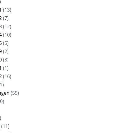
)
1
(13)
2
(7)
3
(12)
4
(10)
5
(5)
9
(2)
0
(3)
1
(1)
2
(16)
1)
ngen
(55)
0)
)
(11)