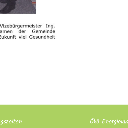
gszeiten
Ökö Energiela