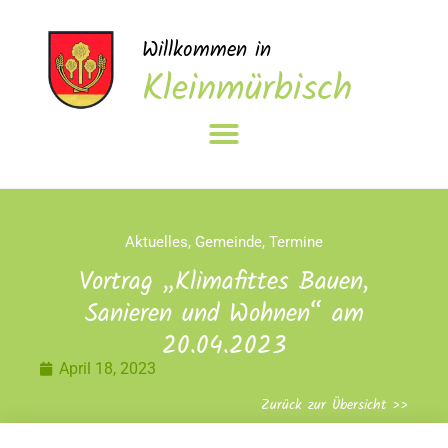
Willkommen in
Kleinmürbisch
Aktuelles
,
Gemeinde
,
Termine
Vortrag „Klimafittes Bauen,
Sanieren und Wohnen“ am
20.04.2023
April 18, 2023
Zurück zur Übersicht >>