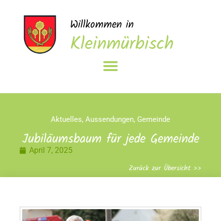
Willkommen in
Kleinmürbisch
Aktuelles
,
Aussendungen
,
Gemeinde
Jubiläumsbaum für jede Gemeinde
April 7, 2025
Zurück zur Übersicht >>