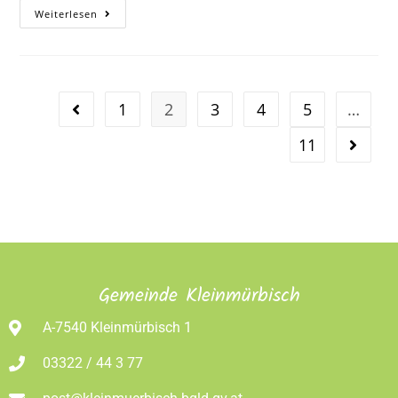
Weiterlesen
1
2
3
4
5
…
11
Gemeinde Kleinmürbisch
A-7540 Kleinmürbisch 1
03322 / 44 3 77